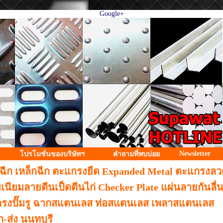
Google+
Newsletter
โปรโมชั่นของบริษัทฯ
คำถามที่พบบ่อย
ฉีก เหล็กฉีก ตะแกรงยืด Expanded Metal ตะแกรงล
นียมลายตีนเป็ดตีนไก่ Checker Plate แผ่นลายกันลื่
แกรงปั๊มรู ฉากสแตนเลส ท่อสแตนเลส เพลาสแตนเลส
-ส่ง นนทบุรี