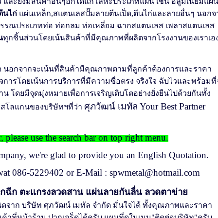
ละยังมีสินค้าอื่นๆอีกได้แก่โลหะประเภทแผ่น เช่น อลูมิเนียมแผ่
ตีนไก่
แผ่นเหล็ก,สแตนเลสปั๊มลายตีนเป็ด,ตีนไก่และลายอื่นๆ นอกจ
ูปพรรณประเภทท่อ ท่อกลม ท่อเหลี่ยม ฉากสแตนเลส เพลาสแตนเลส
น
ทุกชิ้นส่วนโดยเน้นสินค้าที่มีคุณภาพที่ผลิตจากโรงงานของเราเอ
ด
นอกจากจะเน้นที่สินค้ามีคุณภาพตามที่ลูกค้าต้องการและราคา
ิจการโดยเน้นการบริการที่มีความซื่อตรง จริงใจ ฉับไวและพร้อมที
 โดยมีจุดมุ่งหมายเพื่อการเจริญเติบโตอย่างยั่งยืนไปด้วยกันทั้ง
ศุภวัฒน์ เมทัล
Your Best Partner
ดั่งสโลแกนของบริษัทฯที่ว่า
, please use the search bar on top right menu.
ompany, we're glad to provide you an English Quotation.
aiwat 086-5229402 or E-Mail : spwmetal@hotmail.com
หล็กฉีก ตะแกรงลวดสาน แผ่นลายกันลื่น ลวดตาข่าย
จาก บริษัท ศุภวัฒน์ เมทัล จำกัด มั่นใจได้ ทั้งคุณภาพและราคา
าที่หน้าร้าน ปากเกร็ดได้ครับ แผนที่ดูในเมนู"ติดต่อบริษัท"ครับ