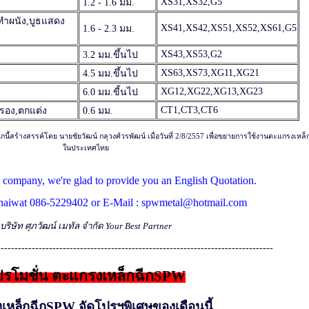
XS31,XS32,G5
1.2 - 1.6 มม.
,ทำผนัง,บูธแสดง
XS41,XS42,XS51,XS52,XS61,G5
1.6 - 2.3 มม.
XS43,XS53,G2
3.2 มม.ขึ้นไป
XS63,XS73,XG11,XG21
4.5 มม.ขึ้นไป
XG12,XG22,XG13,XG23
6.0 มม.ขี้นไป
CT1,CT3,CT6
กรอง,ตกแต่ง
0.6 มม.
้สร้างสรรค์โดย นายชัยวัฒน์ กลุวงศ์วรพัฒน์ เมื่อวันที่ 2/8/2557 เพื่อขยายการใช้งานตะแกรงเหล็ก
ในประเทศไทย
l company, we're glad to provide you an English Quotation.
 Chaiwat 086-5229402 or E-Mail : spwmetal@hotmail.com
บริษัท ศุภวัฒน์ เมทัล จำกัด Your Best Partner
------------------------------------------------------------------------------
ปรโมชั่น ตะแกรงเหล็กฉีกSPW
เหล็กฉีกSPW จัดโปรฯพิเศษของเดือนนี้