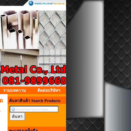
รวมบทความ
ติดต่อบริษัทฯ
วด
ค้นหาสินค้า Search Products
น
ตะแกรงเหล็กฉีก