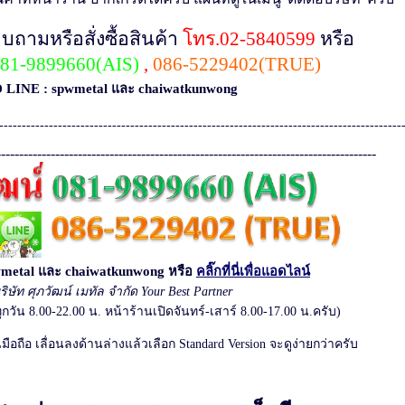
บถามหรือสั่งซื้อสินค้า
โทร.02-5840599
หรือ
81-9899660(AIS)
,
086-5229402(TRUE)
D LINE : spwmetal และ chaiwatkunwong
-----------------------------------------------------------------------------------------
------------------------------------------------------------------------------------
wmetal และ chaiwatkunwong หรือ
คลิ๊กที่นี่เพื่อแอดไลน์
ริษัท ศุภวัฒน์ เมทัล จำกัด Your Best Partner
กวัน 8.00-22.00 น. หน้าร้านเปิดจันทร์-เสาร์ 8.00-17.00 น.ครับ)
มือถือ เลื่อนลงด้านล่างแล้วเลือก Standard Version จะดูง่ายกว่าครับ