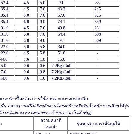
152.4
4.5
5.0
21
85
135.4
4.5
7.0
43.2
245
135.4
6.0
7.0
57.6
325
135.4
6.0
9.0
74.1
539
101.6
4.5
7.0
40.8
231
101.6
6.0
7.0
54.4
308
101.6
6.0
9.0
70
509
122.0
3.0
5.8
34.0
-
122.0
4.5
5.8
51.0
-
44.0
1.6
1.8
15.0
-
5.0
0.6
0.6
7.2Kg./Roll
-
7.0
0.6
0.8
7.2Kg./Roll
-
14.0
0.6
1.0
7.2Kg./Roll
-
แนะนำเบื้องต้น การใช้งานตะแกรงเหล็กฉีก
ั้น หลายๆงานที่ไม่เกี่ยวกับงานโครงสร้างหรือรับน้ำหนัก การเลือกใช้รุ่น
นกับรสนิยมและความชอบของเจ้าของงานเป็นสำคัญ)
ความหนาที่
ทำ
รุ่นของตะแกรงที่นิยมใช้
แนะนำ