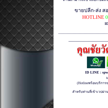
ขายปลีก-ส่ง สอ
HOTLINE
0
I
-----------------------------------------
--------------------------------
ID LINE : sp
บ
(Hotlineพร้อมบริการทุ
สำหรับท่านที่เข้าเวปผ่าน