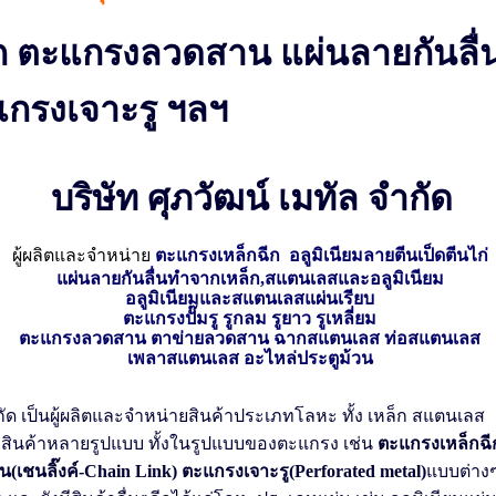
ก ตะแกรงลวดสาน แผ่นลายกันลื่
กรงเจาะรู ฯลฯ
บริษัท ศุภวัฒน์ เมทัล จำกัด
ผู้ผลิตและจำหน่าย
ตะแกรงเหล็กฉีก
อลูมิเนียมลายตีนเป็ดตีนไก่
แผ่นลายกันลื่นทำจากเหล็ก,สแตนเลสและอลูมิเนียม
อลูมิเนียมและสแตนเลสแผ่นเรียบ
ตะแกรงปั๊มรู รูกลม รูยาว รูเหลี่ยม
ตะแกรงลวดสาน ตาข่ายลวดสาน
ฉากสแตนเลส ท่อสแตนเลส
เพลาสแตนเลส
อะไหล่ประตูม้วน
ำกัด เป็นผู้ผลิตและจำหน่ายสินค้าประเภทโลหะ ทั้ง เหล็ก สแตนเลส
มีสินค้าหลายรูปแบบ ทั้งในรูปแบบของตะแกรง เช่น
ตะแกรงเหล็กฉี
(เชนลิ๊งค์-Chain Link)
ตะแกรงเจาะรู(Perforated metal)
แบบต่าง