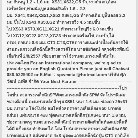
นก,กันหนู 1.2 - 1.6 มม. XS31,XS32,G5 รั้ว,ราวกันตก,ล้อม
เครื่องจักร,ทำผนัง,บูธแสดงสินค้า 1.6 - 2.3
มม. XS41,XS42,XS51,XS52,XS61,G5 ทำทางเดิน,ปูพื้นลอย 3.2
มม.ขึ้นไป XS43,XS53,G2 ทำทางรถวิ่ง 4.5 มม.ขึ้น
ไป XS63,XS73,XG11,XG21 ทำทางรถใหญ่วิ่ง 6.0 มม.ขี้น
ไป XG12,XG22,XG13,XG23 ประกอบเครื่องใช้,ตะกร้า,ไส้
กรอง,ตกแต่ง 0.6 มม. CT1,CT3,CT6ตารางแนะนำเบื้องต้นการใช้
งานตะแกรงเหล็กฉีกนี้สร้างสรรค์โดย นายชัยวัฒน์ กลุวงศ์วรพัฒน์
เมื่อวันที่ 2/8/2557 เพื่อขยายการใช้งานตะแกรงเหล็กฉีกใน
ประเทศไทย For an International company, we're glad to
provide you an English Quotation.Please just call Chaiwat
086-5229402 or E-Mail : spwmetal@hotmail.com บริษัท ศุภ
วัฒน์ เมทัล จำกัด Your Best Partner ----------------------------------
-------------------------------------------------------------------------โปร
โมชั่น ตะแกรงเหล็กฉีกSPWตะแกรงเหล็กฉีกSPW จัดโปรฯพิเศษ
ของเดือนนี้ ตะแกรงเหล็กฉีกรุ่นXS51 หนา 1.6 มม. ช่องตา 25x61
มม.เบาบาง โล่งโปร่ง ลมโฟล์วลดราคาเหลือเพียง 650 บาทต่อ
แผ่น!! แผ่นขนาด 4x8 ฟุตตะแกรงเหล็กฉีกรุ่นXS41 หนา 1.6 มม.
ช่องตามาตรฐานตะแกรงเหล็กฉีกข้าวหลามตัดทำกั้นห้องแบ่งพื้นที่
ได้ดี แข็งแรง ทำกันตกได้ โล่ง โปร่ง สบายลดราคาเหลือเพียง 650
บาทต่อแผ่น!! แผ่นขนาด 4x8 ฟุตตะแกรงเหล็กฉีกรุ่น CT1 ตาถี่เล็ก