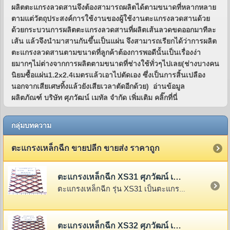
ผลิตตะแกรงลวดสานจึงต้องสามารถผลิตได้ตามขนาดที่หลากหลาย
ตามแต่วัตถุประสงค์การใช้งานของผู้ใช้งานตะแกรงลวดสานด้วย
ด้วยกระบวนการผลิตตะแกรงลวดสานที่ผลิตเส้นลวดขดออกมาทีละ
เส้น แล้วจึงนำมาสานกันขึ้นเป็นแผ่น จึงสามารถเรียกได้ว่าการผลิต
ตะแกรงลวดสานตามขนาดที่ลูกค้าต้องการพอดีนั้นเป็นเรื่องง่า
ยมากๆไม่ต่างจากการผลิตตามขนาดที่ช่างใช้ทั่วๆไปเลย(ช่างบางคน
นิยมซื้อแผ่น1.2x2.4เมตรแล้วเอาไปตัดเอง ซึ่งเป็นการสิ้นเปลือง
นอกจากเสียเศษทิ้งแล้วยังเสียเวลาตัดอีกด้วย) อ่านข้อมูล
ผลิตภัณฑ์ บริษัท ศุภวัฒน์ เมทัล จำกัด เพิ่มเติม คลิ๊กที่นี่
กลุ่มบทความ
ตะแกรงเหล็กฉีก ขายปลีก ขายส่ง ราคาถูก
ตะแกรงเหล็กฉีก XS31 ศุภวัฒน์ เมทัล จำกัด
ตะแกรงเหล็กฉีก รุ่น XS31 เป็นตะแกรงเหล็กฉีกรุ่นเล็กที่สุดในตระกูล XS,XG โดดเด่นที่น้ำหนักเบา
ตะแกรงเหล็กฉีก XS32 ศุภวัฒน์ เมทัล จำกัด