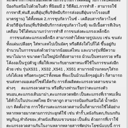
ที่เกิดจากการฉีกเนื้อเหล็กตามกระบวนการผลิตอยู่ วิธีการลบคมและ
ป้องกันสนิมไปด้วยในตัว ที่นิยมมี 2 วิธีคือ1.การทำสี - สามารถใช้
การทาสี,พ่นสี,อบสีฝุ่น(ที่บริษัทมีบริการส่งอบสีฝุ่นจากโรงอบสี
มาตรฐาน) ได้ทั้งหมด 2.การชุบกัลวาไนซ์ - เคลือบสารกัลวาไนซ์
ด้วยวิธีจุ่มร้อน(ที่บริษัทมีบริการส่งชุบกัลวาไนซ์) จะมีเนื้อสารสีเงินๆ
เคลือบ ใช้ได้ทนนานกว่าการทำสี การขนส่งตะแกรงเหล็กฉีก
การขนส่งตะแกรงเหล็กฉีก สามารถทำได้หลายรูปแบบ เช่น ขนส่ง
ทั้งแผ่นเปลือยๆ ใส่พาเลทไปเป็นมัดๆ หรือตีลังใส่ไปก็ได้ ขึ้นอยู่กับ
จำนวนในการขนส่งด้วยว่ามากน้อยแค่ไหน และบางรุ่นที่มีความ
หนาไม่มาก ขนาดตาไม่ใหญ่นักก็ยังสามารถ ม้วนเป็นทรงกรวย หรือ
โค้งงอเป็นรูปตัวยู เพื่อให้เหมาะกับยานพาหนะที่ใช้ในการขนส่งอีก
ด้วย เช่น รุ่นXS31 , XS32 ,XS41 , XS51 สามารถม้วนกลมๆใส่รถ
เก๋งได้เลย หรือตระกูลCTทั้งหมด ที่จะเป็นม้วนเล็กๆอยู่แล้ว ก็สามารถ
ขนส่งทางมอเตอร์ไซค์ได้ครับ การสั่งผลิตตะแกรงลวดสานขนาด
ต่างๆ ตะแกรงลวดสาน หรือที่บางท่านเรียกว่าตะแกรงตัว
หนอน,ตะแกรงเส้นมาม่า,ตะแกรงลวดหยิก เป็นตะแกรงที่เราพบเห็น
ได้ทั่วไปในประเทศไทย มีราคาถูก สามารถป้องกันสนิมได้ น้ำหนัก
เบา ติดตั้งง่าย การใช้งานตะแกรงลวดสานนั้นก็สามารถใช้ได้อย่าง
หลากหลายมากตามการประยุกต์ใช้ เช่น ทำรั้ว,ผนังกันตก,กันนกกัน
หนูกันงู,ทำถังขยะ,ทำผนังเสียบแขวนของ เป็นต้น ด้วยการที่เราใช้
ตะแกรงลวดสานกันในงานหลากหลายสารพัดประโยชน์แบบนี้ การ