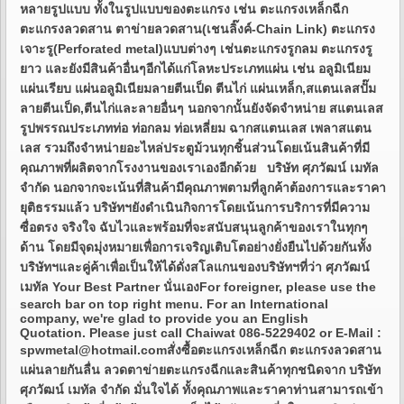
หลายรูปแบบ ทั้งในรูปแบบของตะแกรง เช่น ตะแกรงเหล็กฉีก
ตะแกรงลวดสาน ตาข่ายลวดสาน(เชนลิ๊งค์-Chain Link) ตะแกรง
เจาะรู(Perforated metal)แบบต่างๆ เช่นตะแกรงรูกลม ตะแกรงรู
ยาว และยังมีสินค้าอื่นๆอีกได้แก่โลหะประเภทแผ่น เช่น อลูมิเนียม
แผ่นเรียบ แผ่นอลูมิเนียมลายตีนเป็ด ตีนไก่ แผ่นเหล็ก,สแตนเลสปั๊ม
ลายตีนเป็ด,ตีนไก่และลายอื่นๆ นอกจากนั้นยังจัดจำหน่าย สแตนเลส
รูปพรรณประเภทท่อ ท่อกลม ท่อเหลี่ยม ฉากสแตนเลส เพลาสแตน
เลส รวมถึงจำหน่ายอะไหล่ประตูม้วนทุกชิ้นส่วนโดยเน้นสินค้าที่มี
คุณภาพที่ผลิตจากโรงงานของเราเองอีกด้วย บริษัท ศุภวัฒน์ เมทัล
จำกัด นอกจากจะเน้นที่สินค้ามีคุณภาพตามที่ลูกค้าต้องการและราคา
ยุติธรรมแล้ว บริษัทฯยังดำเนินกิจการโดยเน้นการบริการที่มีความ
ซื่อตรง จริงใจ ฉับไวและพร้อมที่จะสนับสนุนลูกค้าของเราในทุกๆ
ด้าน โดยมีจุดมุ่งหมายเพื่อการเจริญเติบโตอย่างยั่งยืนไปด้วยกันทั้ง
บริษัทฯและคู่ค้าเพื่อเป็นให้ได้ดั่งสโลแกนของบริษัทฯที่ว่า ศุภวัฒน์
เมทัล Your Best Partner นั่นเองFor foreigner, please use the
search bar on top right menu. For an International
company, we're glad to provide you an English
Quotation. Please just call Chaiwat 086-5229402 or E-Mail :
spwmetal@hotmail.comสั่งซื้อตะแกรงเหล็กฉีก ตะแกรงลวดสาน
แผ่นลายกันลื่น ลวดตาข่ายตะแกรงฉีกและสินค้าทุกชนิดจาก บริษัท
ศุภวัฒน์ เมทัล จำกัด มั่นใจได้ ทั้งคุณภาพและราคาท่านสามารถเข้า