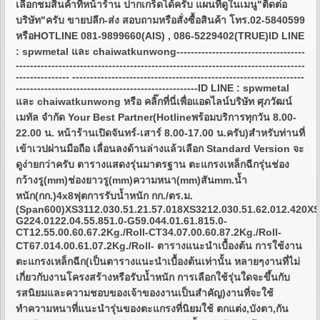
เลือกชมสินค้าที่หน้าร้าน ปากเกร็ดได้ครับ แผนที่ดูในเมนู"ติดต่อ
บริษัท"ครับ ขายปลีก-ส่ง สอบถามหรือสั่งซื้อสินค้า โทร.02-5840599
หรือHOTLINE 081-9899660(AIS) , 086-5229402(TRUE)ID LINE
: spwmetal และ chaiwatkunwong------------------------------------
---------------------------------------------------------------------------------
--------------- -----------------------------------------------------------------
---------------------------------------------------ID LINE : spwmetal
และ chaiwatkunwong หรือ คลิ๊กที่นี่เพื่อแอดไลน์บริษัท ศุภวัฒน์
เมทัล จำกัด Your Best Partner(Hotlineพร้อมบริการทุกวัน 8.00-
22.00 น. หน้าร้านเปิดจันทร์-เสาร์ 8.00-17.00 น.ครับ)สำหรับท่านที่
เข้าเวปผ่านมือถือ เลื่อนลงด้านล่างแล้วเลือก Standard Version จะ
ดูง่ายกว่าครับ ตารางแสดงรุ่นมาตรฐาน ตะแกรงเหล็กฉีกรุ่นช่อง
กว้างรู(mm)ช่องยาวรู(mm)ความหนา(mm)สันmm.น้ำ
หนัก(กก.)4x8ฟุตการรับน้ำหนัก กก./ตร.ม.
(Span600)XS3112.030.51.21.57.018XS3212.030.51.62.012.420XS
G224.0122.04.55.851.0-G59.044.01.61.815.0-
CT12.55.00.60.67.2Kg./Roll-CT34.07.00.60.87.2Kg./Roll-
CT67.014.00.61.07.2Kg./Roll- ตารางแนะนำเบื้องต้น การใช้งาน
ตะแกรงเหล็กฉีก(เป็นตารางแนะนำเบื้องต้นเท่านั้น หลายๆงานที่ไม่
เกี่ยวกับงานโครงสร้างหรือรับน้ำหนัก การเลือกใช้รุ่นใดจะขึ้นกับ
รสนิยมและความชอบของเจ้าของงานเป็นสำคัญ)งานที่จะใช้
ทำความหนาที่แนะนำรุ่นของตะแกรงที่นิยมใช้ ตกแต่ง,บังตา,กัน