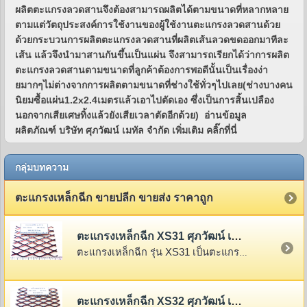
ผลิตตะแกรงลวดสานจึงต้องสามารถผลิตได้ตามขนาดที่หลากหลาย
ตามแต่วัตถุประสงค์การใช้งานของผู้ใช้งานตะแกรงลวดสานด้วย
ด้วยกระบวนการผลิตตะแกรงลวดสานที่ผลิตเส้นลวดขดออกมาทีละ
เส้น แล้วจึงนำมาสานกันขึ้นเป็นแผ่น จึงสามารถเรียกได้ว่าการผลิต
ตะแกรงลวดสานตามขนาดที่ลูกค้าต้องการพอดีนั้นเป็นเรื่องง่า
ยมากๆไม่ต่างจากการผลิตตามขนาดที่ช่างใช้ทั่วๆไปเลย(ช่างบางคน
นิยมซื้อแผ่น1.2x2.4เมตรแล้วเอาไปตัดเอง ซึ่งเป็นการสิ้นเปลือง
นอกจากเสียเศษทิ้งแล้วยังเสียเวลาตัดอีกด้วย) อ่านข้อมูล
ผลิตภัณฑ์ บริษัท ศุภวัฒน์ เมทัล จำกัด เพิ่มเติม คลิ๊กที่นี่
กลุ่มบทความ
ตะแกรงเหล็กฉีก ขายปลีก ขายส่ง ราคาถูก
ตะแกรงเหล็กฉีก XS31 ศุภวัฒน์ เมทัล จำกัด
ตะแกรงเหล็กฉีก รุ่น XS31 เป็นตะแกรงเหล็กฉีกรุ่นเล็กที่สุดในตระกูล XS,XG โดดเด่นที่น้ำหนักเบา
ตะแกรงเหล็กฉีก XS32 ศุภวัฒน์ เมทัล จำกัด