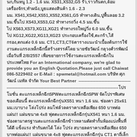
นก,กันหนู 1.2 - 1.6 มม. XS31,XS32,G5 รั้ว,ราวกันตก,ล้อม
เครื่องจักร,ทำผนัง,บูธแสดงสินค้า 1.6 - 2.3
มม. XS41,XS42,XS51,XS52,XS61,G5 ทำทางเดิน,ปูพื้นลอย 3.2
มม.ขึ้นไป XS43,XS53,G2 ทำทางรถวิ่ง 4.5 มม.ขึ้น
ไป XS63,XS73,XG11,XG21 ทำทางรถใหญ่วิ่ง 6.0 มม.ขี้น
ไป XG12,XG22,XG13,XG23 ประกอบเครื่องใช้,ตะกร้า,ไส้
กรอง,ตกแต่ง 0.6 มม. CT1,CT3,CT6ตารางแนะนำเบื้องต้นการใช้
งานตะแกรงเหล็กฉีกนี้สร้างสรรค์โดย นายชัยวัฒน์ กลุวงศ์วรพัฒน์
เมื่อวันที่ 2/8/2557 เพื่อขยายการใช้งานตะแกรงเหล็กฉีกใน
ประเทศไทย For an International company, we're glad to
provide you an English Quotation.Please just call Chaiwat
086-5229402 or E-Mail : spwmetal@hotmail.com บริษัท ศุภ
วัฒน์ เมทัล จำกัด Your Best Partner ----------------------------------
-------------------------------------------------------------------------โปร
โมชั่น ตะแกรงเหล็กฉีกSPWตะแกรงเหล็กฉีกSPW จัดโปรฯพิเศษ
ของเดือนนี้ ตะแกรงเหล็กฉีกรุ่นXS51 หนา 1.6 มม. ช่องตา 25x61
มม.เบาบาง โล่งโปร่ง ลมโฟล์วลดราคาเหลือเพียง 650 บาทต่อ
แผ่น!! แผ่นขนาด 4x8 ฟุตตะแกรงเหล็กฉีกรุ่นXS41 หนา 1.6 มม.
ช่องตามาตรฐานตะแกรงเหล็กฉีกข้าวหลามตัดทำกั้นห้องแบ่งพื้นที่
ได้ดี แข็งแรง ทำกันตกได้ โล่ง โปร่ง สบายลดราคาเหลือเพียง 650
บาทต่อแผ่น!! แผ่นขนาด 4x8 ฟุตตะแกรงเหล็กฉีกรุ่น CT1 ตาถี่เล็ก