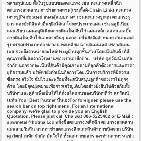
หลายรูปแบบ ทั้งในรูปแบบของตะแกรง เช่น ตะแกรงเหล็กฉีก
ตะแกรงลวดสาน ตาข่ายลวดสาน(เชนลิ๊งค์-Chain Link) ตะแกรง
เจาะรู(Perforated metal)แบบต่างๆ เช่นตะแกรงรูกลม ตะแกรงรู
ยาว และยังมีสินค้าอื่นๆอีกได้แก่โลหะประเภทแผ่น เช่น อลูมิเนียม
แผ่นเรียบ แผ่นอลูมิเนียมลายตีนเป็ด ตีนไก่ แผ่นเหล็ก,สแตนเลสปั๊ม
ลายตีนเป็ด,ตีนไก่และลายอื่นๆ นอกจากนั้นยังจัดจำหน่าย สแตนเลส
รูปพรรณประเภทท่อ ท่อกลม ท่อเหลี่ยม ฉากสแตนเลส เพลาสแตน
เลส รวมถึงจำหน่ายอะไหล่ประตูม้วนทุกชิ้นส่วนโดยเน้นสินค้าที่มี
คุณภาพที่ผลิตจากโรงงานของเราเองอีกด้วย บริษัท ศุภวัฒน์ เมทัล
จำกัด นอกจากจะเน้นที่สินค้ามีคุณภาพตามที่ลูกค้าต้องการและราคา
ยุติธรรมแล้ว บริษัทฯยังดำเนินกิจการโดยเน้นการบริการที่มีความ
ซื่อตรง จริงใจ ฉับไวและพร้อมที่จะสนับสนุนลูกค้าของเราในทุกๆ
ด้าน โดยมีจุดมุ่งหมายเพื่อการเจริญเติบโตอย่างยั่งยืนไปด้วยกันทั้ง
บริษัทฯและคู่ค้าเพื่อเป็นให้ได้ดั่งสโลแกนของบริษัทฯที่ว่า ศุภวัฒน์
เมทัล Your Best Partner นั่นเองFor foreigner, please use the
search bar on top right menu. For an International
company, we're glad to provide you an English
Quotation. Please just call Chaiwat 086-5229402 or E-Mail :
spwmetal@hotmail.comสั่งซื้อตะแกรงเหล็กฉีก ตะแกรงลวดสาน
แผ่นลายกันลื่น ลวดตาข่ายตะแกรงฉีกและสินค้าทุกชนิดจาก บริษัท
ศุภวัฒน์ เมทัล จำกัด มั่นใจได้ ทั้งคุณภาพและราคาท่านสามารถเข้า