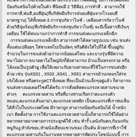
ที่เกิดจากการฉีกเนื้อเหล็กตามกระบวนการผลิตอยู่ วิธีการลบคมและ
ป้องกันสนิมไปด้วยในตัว ที่นิยมมี 2 วิธีคือ1.การทำสี - สามารถใช้
การทาสี,พ่นสี,อบสีฝุ่น(ที่บริษัทมีบริการส่งอบสีฝุ่นจากโรงอบสี
มาตรฐาน) ได้ทั้งหมด 2.การชุบกัลวาไนซ์ - เคลือบสารกัลวาไนซ์
ด้วยวิธีจุ่มร้อน(ที่บริษัทมีบริการส่งชุบกัลวาไนซ์) จะมีเนื้อสารสีเงินๆ
เคลือบ ใช้ได้ทนนานกว่าการทำสี การขนส่งตะแกรงเหล็กฉีก
การขนส่งตะแกรงเหล็กฉีก สามารถทำได้หลายรูปแบบ เช่น ขนส่ง
ทั้งแผ่นเปลือยๆ ใส่พาเลทไปเป็นมัดๆ หรือตีลังใส่ไปก็ได้ ขึ้นอยู่กับ
จำนวนในการขนส่งด้วยว่ามากน้อยแค่ไหน และบางรุ่นที่มีความ
หนาไม่มาก ขนาดตาไม่ใหญ่นักก็ยังสามารถ ม้วนเป็นทรงกรวย หรือ
โค้งงอเป็นรูปตัวยู เพื่อให้เหมาะกับยานพาหนะที่ใช้ในการขนส่งอีก
ด้วย เช่น รุ่นXS31 , XS32 ,XS41 , XS51 สามารถม้วนกลมๆใส่รถ
เก๋งได้เลย หรือตระกูลCTทั้งหมด ที่จะเป็นม้วนเล็กๆอยู่แล้ว ก็สามารถ
ขนส่งทางมอเตอร์ไซค์ได้ครับ การสั่งผลิตตะแกรงลวดสานขนาด
ต่างๆ ตะแกรงลวดสาน หรือที่บางท่านเรียกว่าตะแกรงตัว
หนอน,ตะแกรงเส้นมาม่า,ตะแกรงลวดหยิก เป็นตะแกรงที่เราพบเห็น
ได้ทั่วไปในประเทศไทย มีราคาถูก สามารถป้องกันสนิมได้ น้ำหนัก
เบา ติดตั้งง่าย การใช้งานตะแกรงลวดสานนั้นก็สามารถใช้ได้อย่าง
หลากหลายมากตามการประยุกต์ใช้ เช่น ทำรั้ว,ผนังกันตก,กันนกกัน
หนูกันงู,ทำถังขยะ,ทำผนังเสียบแขวนของ เป็นต้น ด้วยการที่เราใช้
ตะแกรงลวดสานกันในงานหลากหลายสารพัดประโยชน์แบบนี้ การ